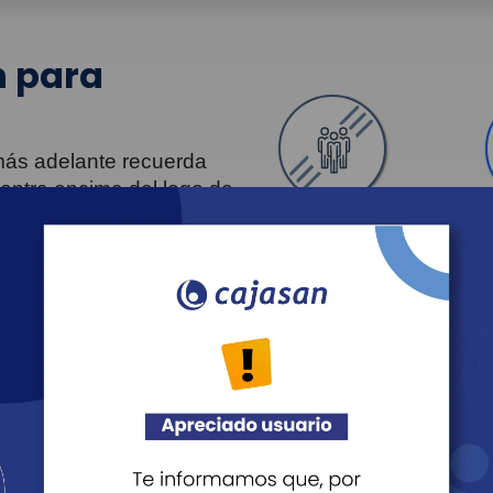
 para
 más adelante recuerda
uentra encima del logo de
Personas
Revista Fácil Vivir
Agéndate
Noticias
Recreación
Educación
Cultura