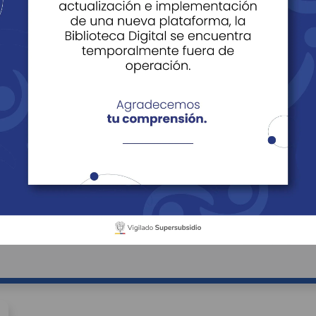
rsonas
ios para Personas
Beneficios para Empre
ara Personas
cipios
Sector Económico
Buscar