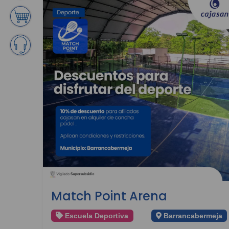
Match Point Arena
Escuela Deportiva
Barrancabermeja