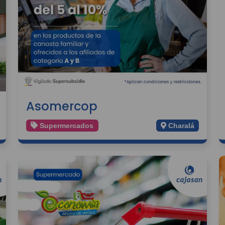
Asomercop
Supermercados
Charalá