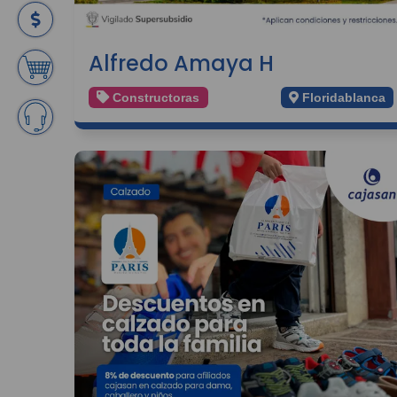
Alfredo Amaya H
Constructoras
Floridablanca