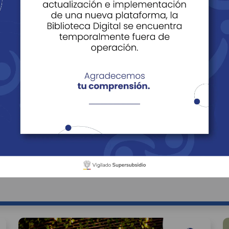
rsonas
ios para Personas
Beneficios para Empre
ara Personas
cipios
Sector Económico
Buscar