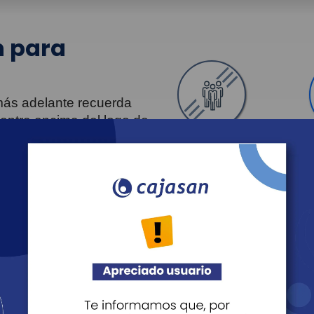
 para
 más adelante recuerda
uentra encima del logo de
Personas
Revista Fácil Vivir
Agéndate
Noticias
Recreación
Educación
Cultura