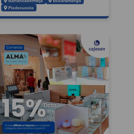
Barrancabermeja
Bucaramanga
Piedecuesta