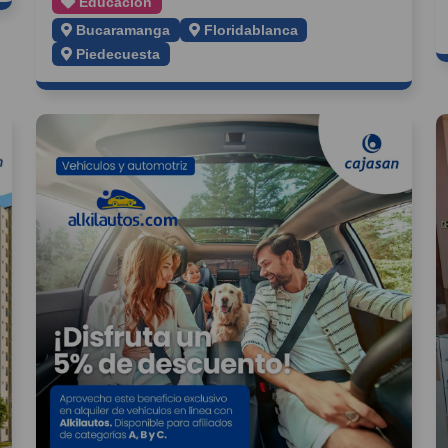
Educación
Bucaramanga
Floridablanca
Piedecuesta