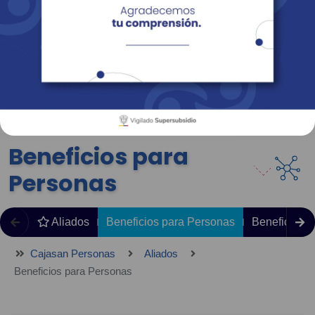
Empresas
Corporativo
Personas
Revista Fácil Vivir
Sedes
Directorio
Servicios En Línea
Beneficios para
Personas
Aliados
Beneficios para Personas
Beneficios 
Cajasan Personas
Aliados
Beneficios para Personas