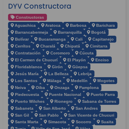
DYV Constructora
Constructoras
Aguachica
Aratoca
Barbosa
Barichara
Barrancabermeja
Barranquilla
Bogotá
Bolívar
Bucaramanga
Cali
Capitanejo
Cerrítos
Charalá
Chipatá
Cimitarra
Contratación
Coromoro
Cúcuta
El Carmen de Chucurí
El Playón
Enciso
Floridablanca
Girón
Güepsa
Jesús María
La Belleza
Lebrija
Los Santos
Málaga
Medellín
Mogotes
Neiva
Oiba
Onzaga
Pamplona
Piedecuesta
Puente Nacional
Puerto Parra
Puerto Wilches
Rionegro
Sabana de Torres
Sabaneta
San Alberto
San Andres
San Gil
San Pablo
San Vicente de Chucuri
Santa Marta
Simacota
Socorro
Suaita
Tunja
Valle de San José
Vélez