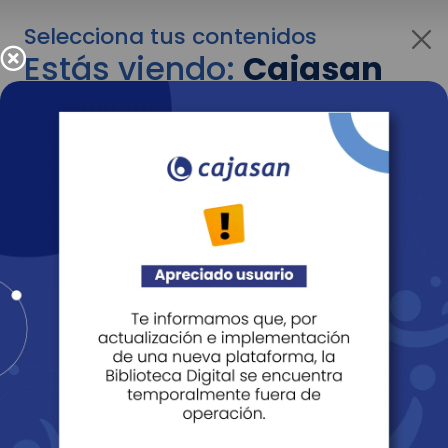
Selecciona tus contenidos
Estás viendo:
Cajasan
para personas
Para cambiar al contenido de tu interés más
adelante recuerda utilizar el menú
desplegable que se encuentra encima del
logo de Cajasan.
Entendido
Personas
Empresas
Corporativo