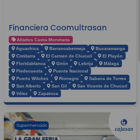
Financiera Coomultrasan
Aliados Cuota Monetaria
Aguachica
Barrancabermeja
Bucaramanga
Cimitarra
El Carmen de Chucurí
El Playón
Floridablanca
Girón
Lebrija
Málaga
Piedecuesta
Puente Nacional
Puerto Wilches
Rionegro
Sabana de Torres
San Alberto
San Gil
San Vicente de Chucuri
Vélez
Zapatoca