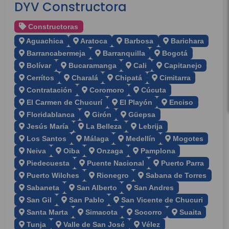
DYV Constructora
Constructoras
Aguachica
Aratoca
Barbosa
Barichara
Barrancabermeja
Barranquilla
Bogotá
Bolívar
Bucaramanga
Cali
Capitanejo
Cerrítos
Charalá
Chipatá
Cimitarra
Contratación
Coromoro
Cúcuta
El Carmen de Chucurí
El Playón
Enciso
Floridablanca
Girón
Güepsa
Jesús María
La Belleza
Lebrija
Los Santos
Málaga
Medellín
Mogotes
Neiva
Oiba
Onzaga
Pamplona
Piedecuesta
Puente Nacional
Puerto Parra
Puerto Wilches
Rionegro
Sabana de Torres
Sabaneta
San Alberto
San Andres
San Gil
San Pablo
San Vicente de Chucuri
Santa Marta
Simacota
Socorro
Suaita
Tunja
Valle de San José
Vélez