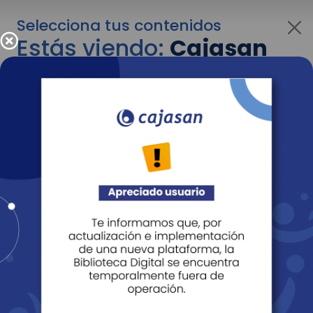
Selecciona tus contenidos
Estás viendo:
Cajasan
para personas
Para cambiar al contenido de tu interés más
adelante recuerda utilizar el menú
desplegable que se encuentra encima del
logo de Cajasan.
Entendido
Personas
Empresas
Corporativo