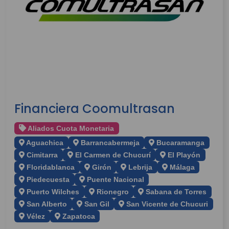
Financiera Coomultrasan
Aliados Cuota Monetaria
Aguachica
Barrancabermeja
Bucaramanga
Cimitarra
El Carmen de Chucurí
El Playón
Floridablanca
Girón
Lebrija
Málaga
Piedecuesta
Puente Nacional
Puerto Wilches
Rionegro
Sabana de Torres
San Alberto
San Gil
San Vicente de Chucuri
Vélez
Zapatoca