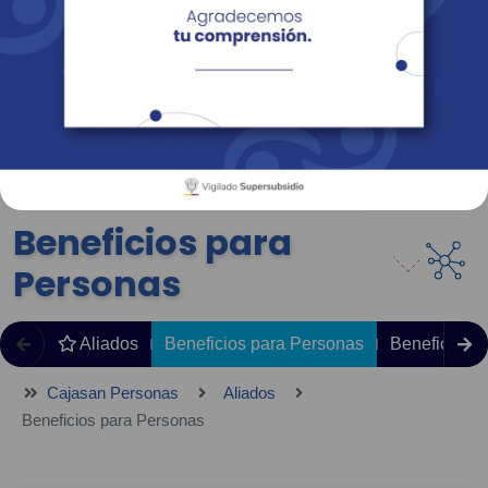
Empresas
Corporativo
Personas
Revista Fácil Vivir
Sedes
Directorio
Servicios En Línea
Beneficios para
Personas
Aliados
Beneficios para Personas
Beneficios 
Cajasan Personas
Aliados
Beneficios para Personas