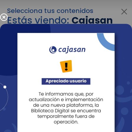
Selecciona tus contenidos
Estás viendo:
Cajasan
para personas
Para cambiar al contenido de tu interés más
adelante recuerda utilizar el menú
desplegable que se encuentra encima del
logo de Cajasan.
Entendido
Personas
Empresas
Corporativo