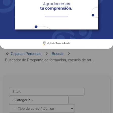
Empresas
Corporativo
Personas
Revista Fácil Vivir
Sedes
Directorio
Servicios En Línea
Cajasan Personas
Buscar
Buscador de Programa de formación, escuela de arte, escuela deportiva