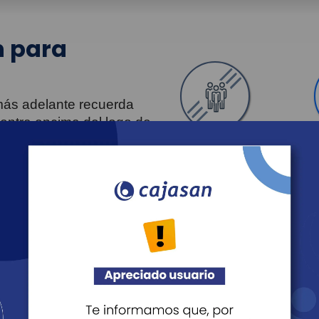
 para
 más adelante recuerda
uentra encima del logo de
Personas
Revista Fácil Vivir
Agéndate
Noticias
Recreación
Educación
Cultura