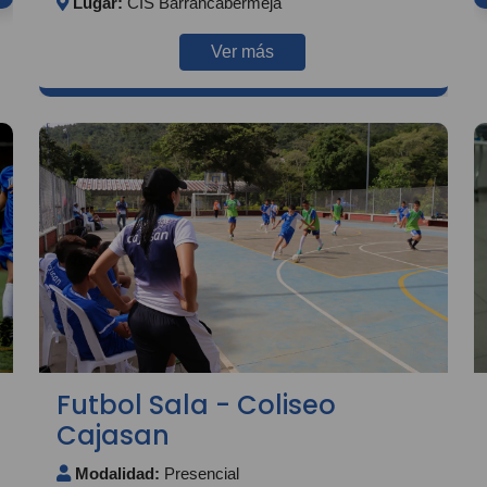
Lugar:
CIS Barrancabermeja
Ver más
Futbol Sala - Coliseo
Cajasan
Modalidad:
Presencial