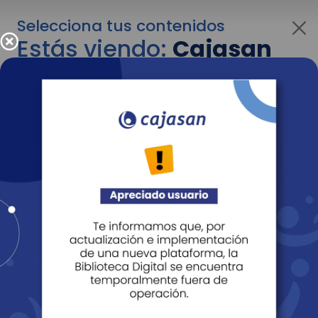
Selecciona tus contenidos
Estás viendo:
Cajasan
para personas
Para cambiar al contenido de tu interés más
adelante recuerda utilizar el menú
desplegable que se encuentra encima del
logo de Cajasan.
Entendido
Personas
Empresas
Corporativo