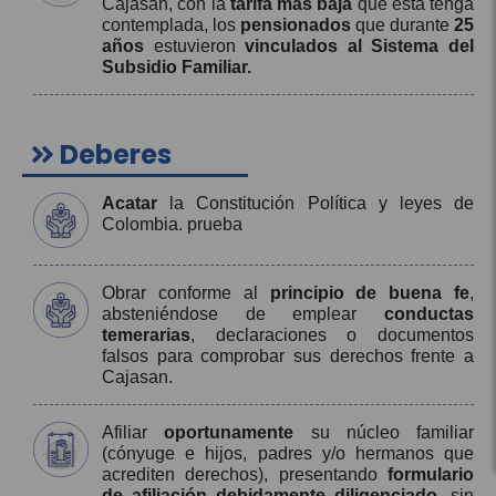
Cajasan, con la
tarifa más baja
que ésta tenga
contemplada, los
pensionados
que durante
25
años
estuvieron
vinculados al Sistema del
Subsidio Familiar.
Deberes
Acatar
la Constitución Política y leyes de
Colombia. prueba
Obrar conforme al
principio de buena fe
,
absteniéndose de emplear
conductas
temerarias
, declaraciones o documentos
falsos para comprobar sus derechos frente a
Cajasan.
Afiliar
oportunamente
su núcleo familiar
(cónyuge e hijos, padres y/o hermanos que
acrediten derechos), presentando
formulario
de afiliación debidamente diligenciado
, sin