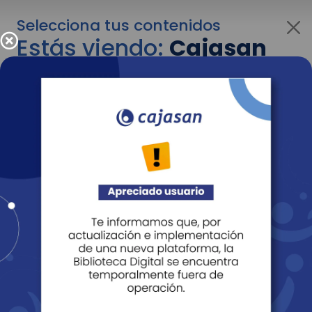
Selecciona tus contenidos
Estás viendo:
Cajasan
para empresas
Para cambiar al contenido de tu interés más
adelante recuerda utilizar el menú
desplegable que se encuentra encima del
logo de Cajasan.
Entendido
Personas
Empresas
Corporativo