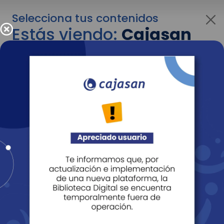
Selecciona tus contenidos
Estás viendo:
Cajasan
para personas
Para cambiar al contenido de tu interés más
adelante recuerda utilizar el menú
desplegable que se encuentra encima del
logo de Cajasan.
Entendido
Personas
Empresas
Corporativo