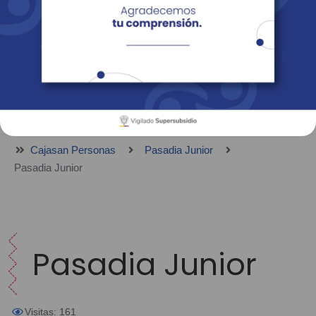
Empresas
Corporativo
Personas
Revista Fácil Vivir
Sedes
Directorio
Servicios En Línea
Cajasan Personas
Pasadia Junior
Pasadia Junior
Pasadia Junior
Visitas: 161