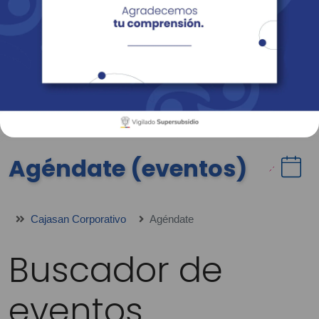
Empresas
Corporativo
Personas
Revista Fácil Vivir
Sedes
Directorio
Servicios En Línea
Agéndate (eventos)
Cajasan Corporativo
Agéndate
Buscador de
eventos