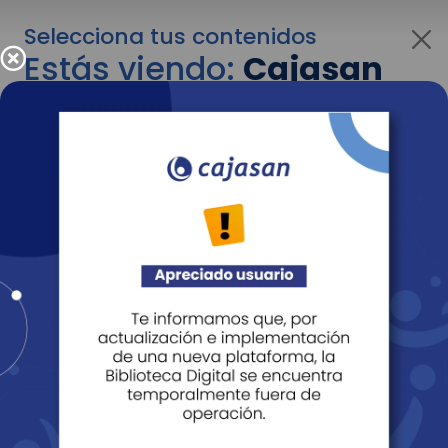
Selecciona tus contenidos
Estás viendo:
Cajasan
corporativo
Para cambiar al contenido de tu interés más
adelante recuerda utilizar el menú
desplegable que se encuentra encima del
logo de Cajasan.
Entendido
Personas
Empresas
Corporativo