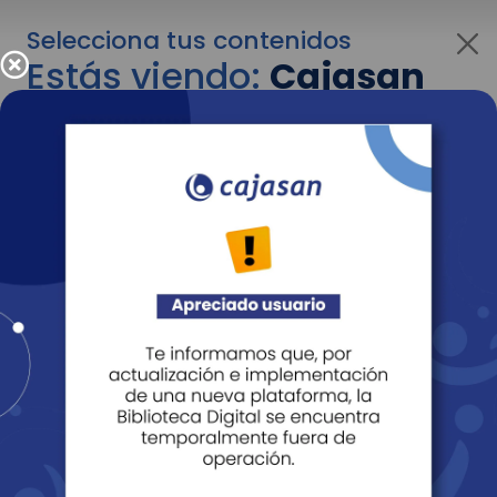
Selecciona tus contenidos
Estás viendo:
Cajasan
corporativo
Para cambiar al contenido de tu interés más
adelante recuerda utilizar el menú
desplegable que se encuentra encima del
logo de Cajasan.
Entendido
Personas
Empresas
Corporativo