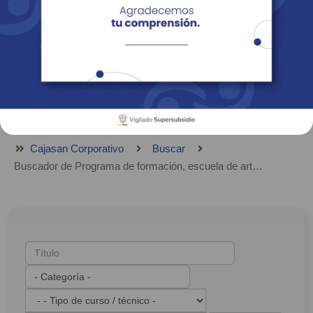
Empresas
Corporativo
Personas
Revista Fácil Vivir
Sedes
Directorio
Servicios En Línea
Cajasan Corporativo
Buscar
Buscador de Programa de formación, escuela de arte, escuela deportiva