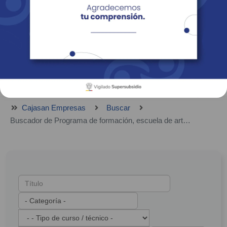
Empresas
Corporativo
Personas
Revista Fácil Vivir
Sedes
Directorio
Servicios En Línea
Cajasan Empresas
Buscar
Buscador de Programa de formación, escuela de arte, escuela deportiva