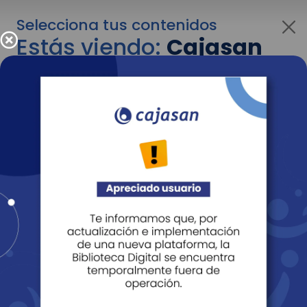
Selecciona tus contenidos
Estás viendo:
Cajasan
para empresas
Para cambiar al contenido de tu interés más
adelante recuerda utilizar el menú
desplegable que se encuentra encima del
logo de Cajasan.
Entendido
Personas
Empresas
Corporativo