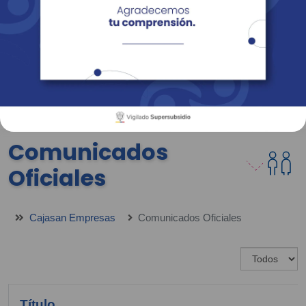
Empresas
Corporativo
Personas
Revista Fácil Vivir
Sedes
Directorio
Servicios En Línea
Comunicados
Oficiales
Cajasan Empresas
Comunicados Oficiales
Mostrar #
Título