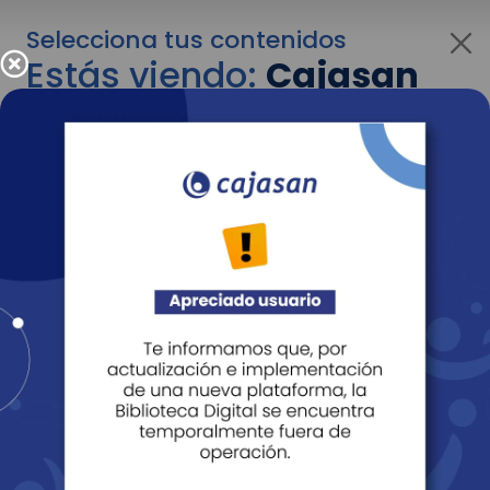
Selecciona tus contenidos
Estás viendo:
Cajasan
para empresas
Para cambiar al contenido de tu interés más
adelante recuerda utilizar el menú
desplegable que se encuentra encima del
logo de Cajasan.
Entendido
Personas
Empresas
Corporativo