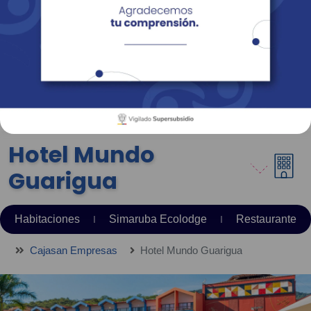
Empresas
Corporativo
Personas
Revista Fácil Vivir
Sedes
Directorio
Servicios En Línea
Hotel Mundo
Guarigua
Habitaciones
Simaruba Ecolodge
Restaurante
Cajasan Empresas
Hotel Mundo Guarigua