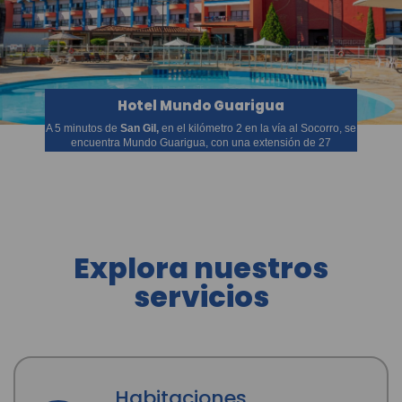
Hotel Mundo Guarigua
A 5 minutos de
San Gil,
en el kilómetro 2 en la vía al Socorro, se
encuentra Mundo Guarigua, con una extensión de 27
hectáreas, cuenta con 73 habitaciones con capacidad para 300
personas en acomodación múltiple, que permite a las familias
disfrutar de una o varias noches de alojamiento en el proyecto
ecoturístico más importante de la provincia de Guanentá.
Explora nuestros
servicios
Habitaciones