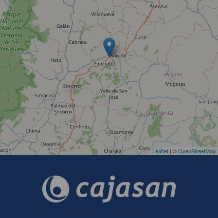
Leaflet
| ©
OpenStreetMap