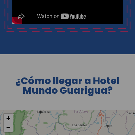
¿Cómo llegar a Hotel
Mundo Guarigua?
+
−