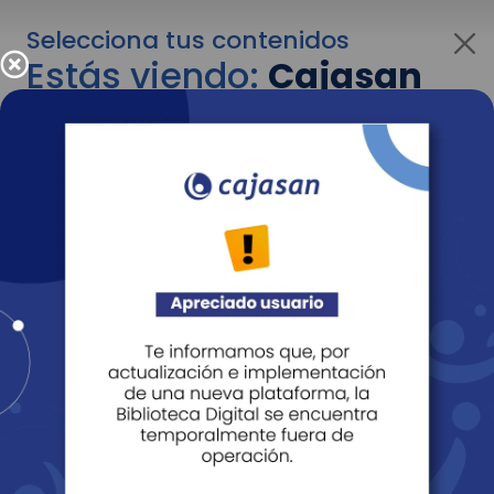
Selecciona tus contenidos
Estás viendo:
Cajasan
para empresas
Para cambiar al contenido de tu interés más
adelante recuerda utilizar el menú
desplegable que se encuentra encima del
logo de Cajasan.
Entendido
Personas
Empresas
Corporativo