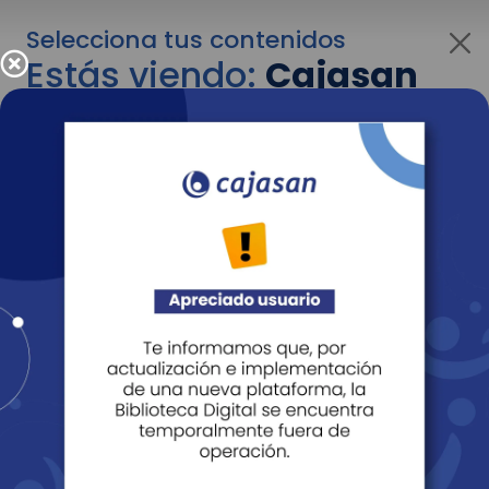
Selecciona tus contenidos
Estás viendo:
Cajasan
para personas
Para cambiar al contenido de tu interés más
adelante recuerda utilizar el menú
desplegable que se encuentra encima del
logo de Cajasan.
Entendido
Personas
Empresas
Corporativo