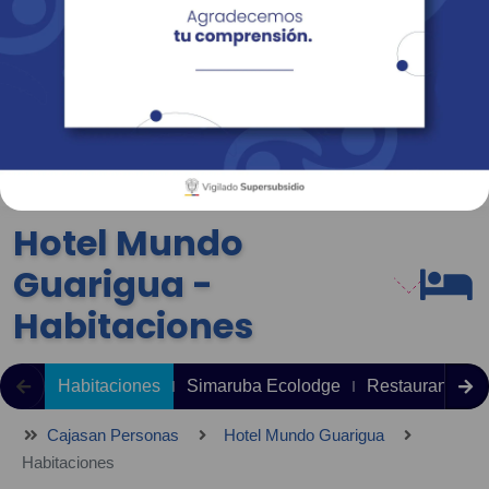
Empresas
Corporativo
Personas
Revista Fácil Vivir
Sedes
Directorio
Servicios En Línea
Hotel Mundo
Guarigua -
Habitaciones
Habitaciones
Simaruba Ecolodge
Restaurante
Cajasan Personas
Hotel Mundo Guarigua
Habitaciones