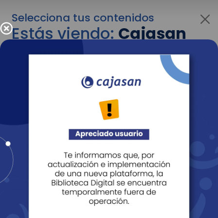
Selecciona tus contenidos
Estás viendo:
Cajasan
para personas
Para cambiar al contenido de tu interés más
adelante recuerda utilizar el menú
desplegable que se encuentra encima del
logo de Cajasan.
Entendido
Personas
Empresas
Corporativo