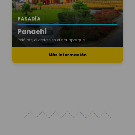
PASADÍA
Panachi
Relájate, diviértete en el acuaparque.
Más Información