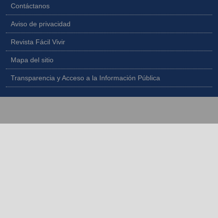
Contáctanos
Aviso de privacidad
Revista Fácil Vivir
Mapa del sitio
Transparencia y Acceso a la Información Pública
Copyright © 2026 - Todos los derechos reservados |
Diseñado por
IngeWeb - www.ingeweb.co