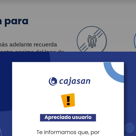
 para
 más adelante recuerda
uentra encima del logo de
Personas
Revista Fácil Vivir
Agéndate
Noticias
Recreación
Educación
Cultura