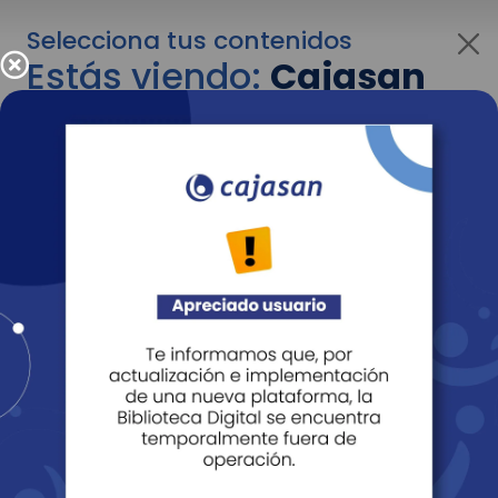
Selecciona tus contenidos
Estás viendo:
Cajasan
para personas
Para cambiar al contenido de tu interés más
adelante recuerda utilizar el menú
desplegable que se encuentra encima del
logo de Cajasan.
Entendido
Personas
Empresas
Corporativo