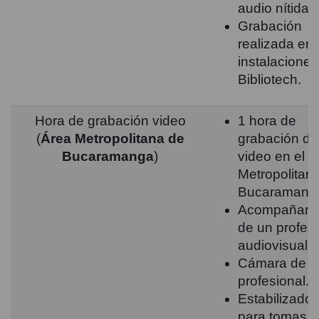
audio nítida.
Grabación
realizada en 
instalaciones
Bibliotech.
Hora de grabación video
1 hora de
(
Área Metropolitana de
grabación de
Bucaramanga
)
video en el Á
Metropolitan
Bucaramang
Acompañami
de un profesi
audiovisual.
Cámara de v
profesional.
Estabilizador
para tomas