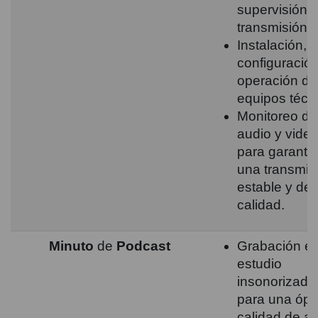
supervisión d
transmisión.
Instalación,
configuración
operación de
equipos técn
Monitoreo de
audio y vide
para garantiz
una transmis
estable y de 
calidad.
Minuto
de
Podcast
Grabación e
estudio
insonorizado
para una ópt
calidad de au