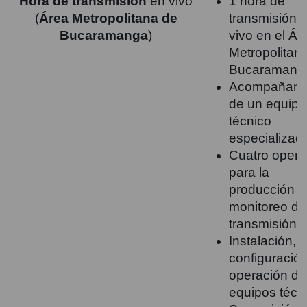
Hora de transmisión
en vivo
1 hora de
(
Área Metropolitana de
transmisión 
Bucaramanga
)
vivo en el Ár
Metropolitan
Bucaramang
Acompañami
de un equipo
técnico
especializad
Cuatro opera
para la
producción y
monitoreo de
transmisión.
Instalación,
configuración
operación de
equipos técn