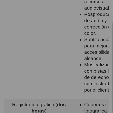
recursos
audiovisuale
Posproducci
de audio y
corrección d
color.
Subtitulación
para mejorar 
accesibilidad
alcance.
Musicalizaci
con pistas li
de derechos
suministrada
por el cliente.
Registro fotografico (
dos
Cobertura
horas
)
fotográfica