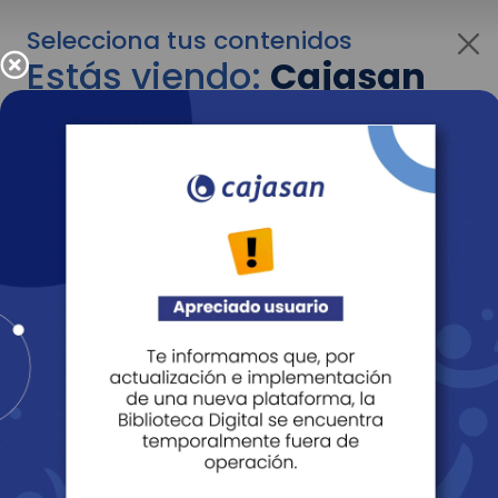
Selecciona tus contenidos
Estás viendo:
Cajasan
para personas
Para cambiar al contenido de tu interés más
adelante recuerda utilizar el menú
desplegable que se encuentra encima del
logo de Cajasan.
Entendido
Personas
Empresas
Corporativo