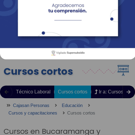
Empresas
Corporativo
Personas
Revista Fácil Vivir
Sedes
Directorio
Servicios En Línea
Cursos cortos
Técnico Laboral
Cursos cortos
Ir a: Cursos y ca
Cajasan Personas
Educación
Cursos y capacitaciones
Cursos cortos
Cursos en Bucaramanga y