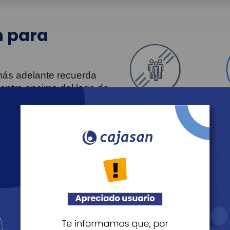
 para
 más adelante recuerda
uentra encima del logo de
Personas
Revista Fácil Vivir
Agéndate
Noticias
Recreación
Educación
Cultura