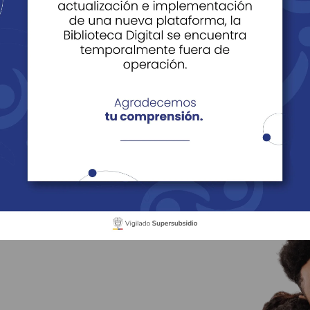
acto
iente
Como Pensionado
Afiliaciones a Grupo Familiar
 personas
Contáctanos