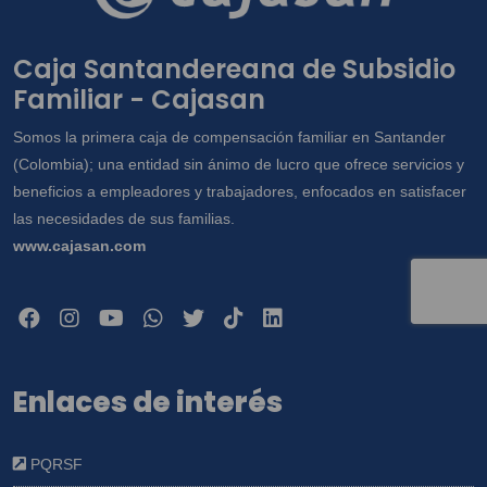
SMS, mensajes de aplicación web,
correspondencia y visitas a domicilio; y en
Caja Santandereana de Subsidio
general para las demás finalidades
Familiar - Cajasan
incorporadas en la Política de Tratamientos
de la Información dispuesta en
Somos la primera caja de compensación familiar en Santander
www.cajasan.com, la cual declaro conocer
(Colombia); una entidad sin ánimo de lucro que ofrece servicios y
y saber que en esta se establecen cuáles
beneficios a empleadores y trabajadores, enfocados en satisfacer
son datos sensibles. Así mismo, conozco
las necesidades de sus familias.
que como titular me asisten los derechos a
www.cajasan.com
conocer, actualizar, rectificar y suprimir mis
datos y revocar la autorización. Igualmente
declaro que poseo autorización, de los
otros titulares de datos que suministro, para
que CAJA SANTANDEREANA DE
Enlaces de interés
SUBSIDIO FAMILIAR "CAJASAN" les dé
tratamiento conforme a las finalidades
consignadas en la Política.
PQRSF