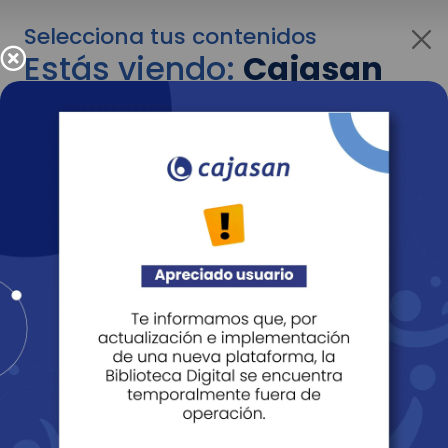
Selecciona tus contenidos
Estás viendo:
Cajasan
para personas
Para cambiar al contenido de tu interés más
adelante recuerda utilizar el menú
desplegable que se encuentra encima del
logo de Cajasan.
Entendido
Personas
Empresas
Corporativo