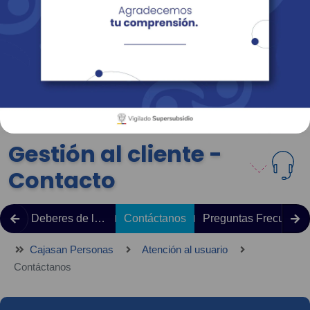
Empresas
Corporativo
Personas
Revista Fácil Vivir
Sedes
Directorio
Servicios En Línea
Gestión al cliente -
Contacto
Derechos y Deberes de los Afiliados, Beneficiarios y Usuarios
Contáctanos
Preguntas Frecuente
Cajasan Personas
Atención al usuario
Contáctanos