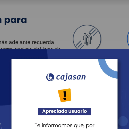
 para
 más adelante recuerda
uentra encima del logo de
Personas
Revista Fácil Vivir
Agéndate
Noticias
Recreación
Educación
Cultura