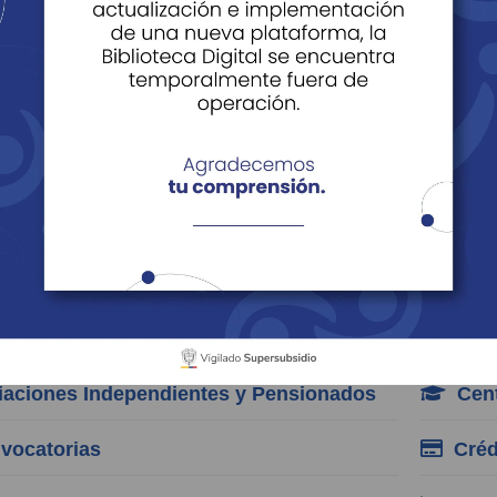
es
e Datos
Derechos y Deberes de los Afiliados, Beneficiarios y
reguntas Frecuentes
orias
cia de Empleo
Afili
iaciones Independientes y Pensionados
Cent
ocatorias
Créd