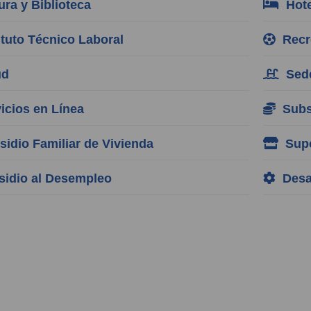
ra y Biblioteca
Hote
tuto Técnico Laboral
Recre
ud
Sede
cios en Línea
Subsi
idio Familiar de Vivienda
Supe
idio al Desempleo
Desar