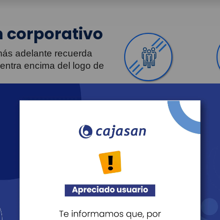
 corporativo
 más adelante recuerda
uentra encima del logo de
Personas
Revista Fácil Vivir
Agéndate
Noticias
Transparencia
Sostenibilidad
Proveedo