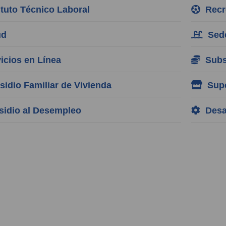
tuto Técnico Laboral
Recre
ud
Sede
cios en Línea
Subsi
idio Familiar de Vivienda
Supe
idio al Desempleo
Desar