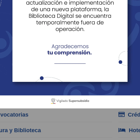
es
e Datos
Derechos y Deberes de los Afiliados, Beneficiarios y
Preguntas Frecuentes
orias
cia de Empleo
Afili
iaciones Independientes y Pensionados
Cent
ocatorias
Créd
ra y Biblioteca
Hote