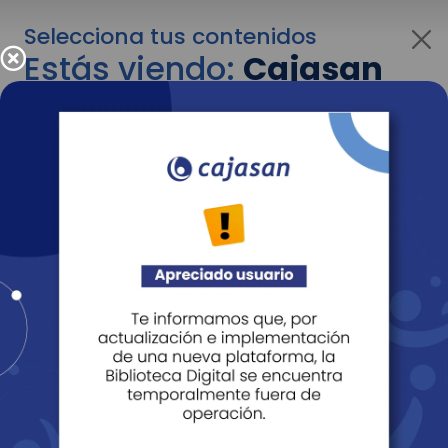
Selecciona tus contenidos
Estás viendo:
Cajasan
corporativo
Para cambiar al contenido de tu interés más
adelante recuerda utilizar el menú
desplegable que se encuentra encima del
logo de Cajasan.
Entendido
Personas
Empresas
Corporativo