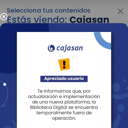
Selecciona tus contenidos
Estás viendo:
Cajasan
corporativo
Para cambiar al contenido de tu interés más
adelante recuerda utilizar el menú
desplegable que se encuentra encima del
logo de Cajasan.
Entendido
Personas
Empresas
Corporativo