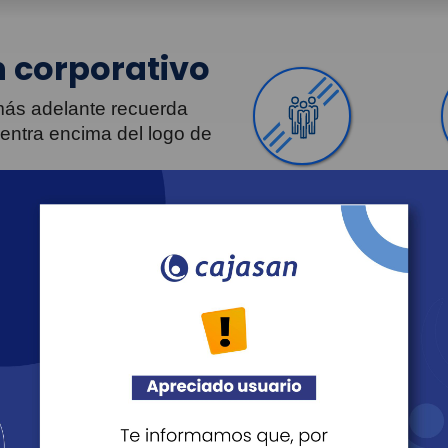
 corporativo
 más adelante recuerda
uentra encima del logo de
Personas
Revista Fácil Vivir
Agéndate
Noticias
Transparencia
Sostenibilidad
Proveedo