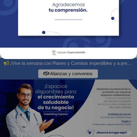
Empresas
Corporativo
Personas
Revista Fácil Vivir
Sedes
Directorio
Servicios En Línea
¡Vive la semana con Planes y Combos imperdibles y a precios especiales!
Alianzas y convenios