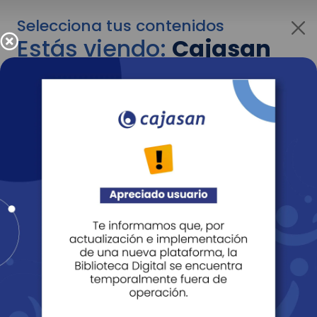
Selecciona tus contenidos
Estás viendo:
Cajasan
para empresas
Para cambiar al contenido de tu interés más
adelante recuerda utilizar el menú
desplegable que se encuentra encima del
logo de Cajasan.
Entendido
Personas
Empresas
Corporativo