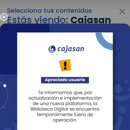
Selecciona tus contenidos
Estás viendo:
Cajasan
para personas
Para cambiar al contenido de tu interés más
adelante recuerda utilizar el menú
desplegable que se encuentra encima del
logo de Cajasan.
Entendido
Personas
Empresas
Corporativo