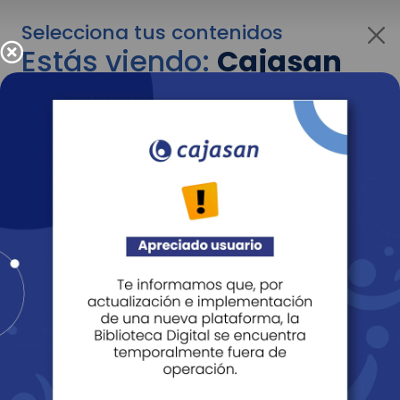
Selecciona tus contenidos
Estás viendo:
Cajasan
para personas
Para cambiar al contenido de tu interés más
adelante recuerda utilizar el menú
desplegable que se encuentra encima del
logo de Cajasan.
Entendido
Personas
Empresas
Corporativo