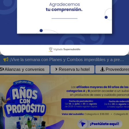
Empresas
Corporativo
Personas
Revista Fácil Vivir
Sedes
Directorio
Servicios En Línea
¡Vive la semana con Planes y Combos imperdibles y a precios especiales!
Alianzas y convenios
Reserva tu hotel
Proveedore