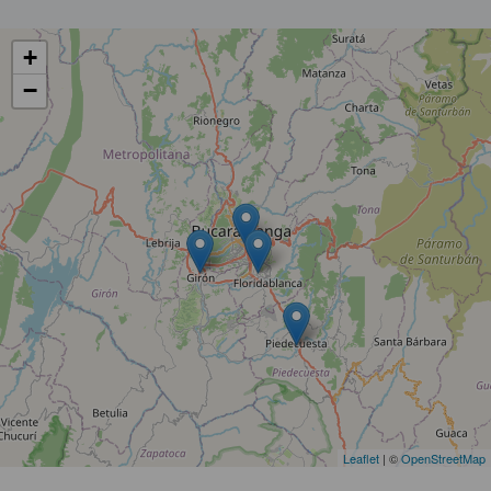
+
−
Leaflet
| ©
OpenStreetMap