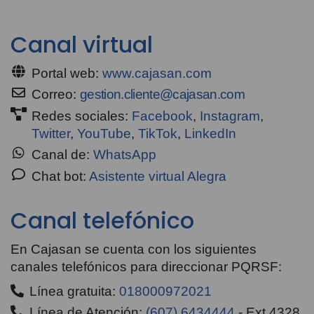
Canal virtual
Portal web:
www.cajasan.com
Correo:
gestion.cliente@cajasan.com
Redes sociales:
Facebook
,
Instagram
,
Twitter
,
YouTube
,
TikTok
,
LinkedIn
Canal de:
WhatsApp
Chat bot:
Asistente virtual Alegra
Canal telefónico
En Cajasan se cuenta con los siguientes
canales telefónicos para direccionar PQRSF:
Línea gratuita:
018000972021
Línea de Atención:
(607) 6434444
- Ext.4328