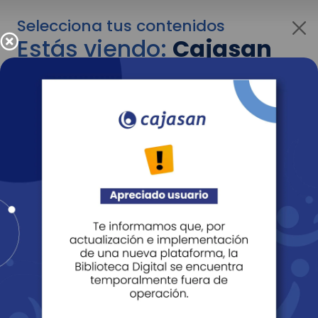
Selecciona tus contenidos
Estás viendo:
Cajasan
para personas
Para cambiar al contenido de tu interés más
adelante recuerda utilizar el menú
desplegable que se encuentra encima del
logo de Cajasan.
Entendido
Personas
Empresas
Corporativo