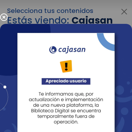
Selecciona tus contenidos
Estás viendo:
Cajasan
para personas
Para cambiar al contenido de tu interés más
adelante recuerda utilizar el menú
desplegable que se encuentra encima del
logo de Cajasan.
Entendido
Personas
Empresas
Corporativo