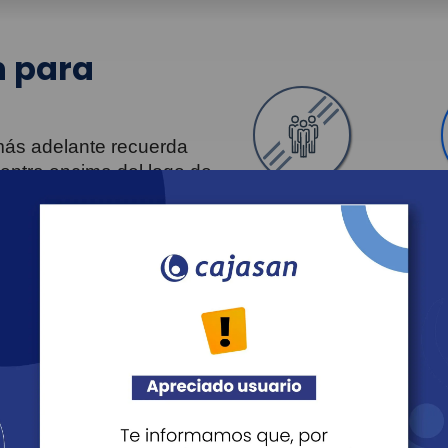
 para
 más adelante recuerda
uentra encima del logo de
Personas
Revista Fácil Vivir
Agéndate
Noticias
Recreación
Educación
Cultura