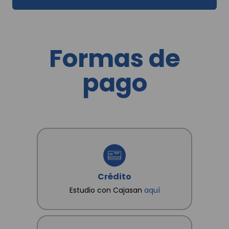
aplicación web, correspondencia y visitas a
domicilio; y en general para las demás finalidades
incorporadas en la Política de Tratamientos de la
Información dispuesta en www.cajasan.com, la
cual declaro conocer y saber que en esta se
establecen cuáles son datos sensibles. Así mismo,
Formas de
conozco que como titular me asisten los derechos
a conocer, actualizar, rectificar y suprimir mis datos
y revocar la autorización. Igualmente declaro que
pago
poseo autorización, de los otros titulares de datos
que suministro, para que CAJA SANTANDEREANA
DE SUBSIDIO FAMILIAR "CAJASAN" les dé
tratamiento conforme a las finalidades
consignadas en la Política.
Crédito
Estudio con Cajasan
aquí