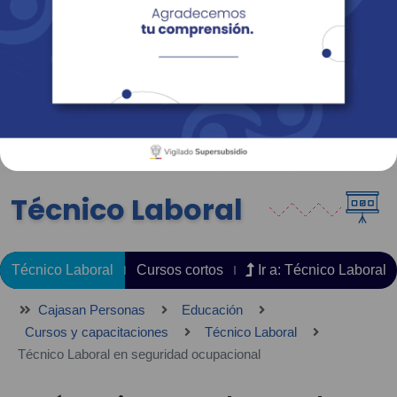
Empresas
Corporativo
Personas
Revista Fácil Vivir
Sedes
Directorio
Servicios En Línea
Técnico Laboral
Técnico Laboral
Cursos cortos
Ir a: Técnico Laboral
Cajasan Personas
Educación
Cursos y capacitaciones
Técnico Laboral
Técnico Laboral en seguridad ocupacional