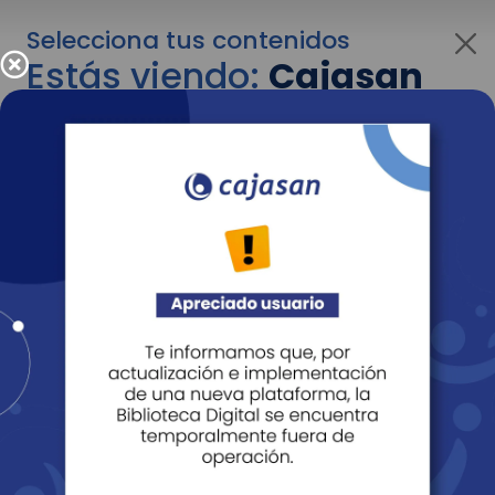
Selecciona tus contenidos
Estás viendo:
Cajasan
para personas
Para cambiar al contenido de tu interés más
adelante recuerda utilizar el menú
desplegable que se encuentra encima del
logo de Cajasan.
Entendido
Personas
Empresas
Corporativo