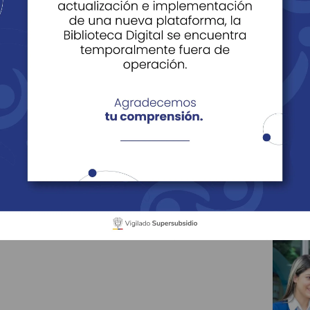
es del Trabajador
s para Reclamar
Tarjeta Multiservicios
Reporte de Noved
de Cuota Monetaria
Reporte de Novedades del Trabajador
las novedades del