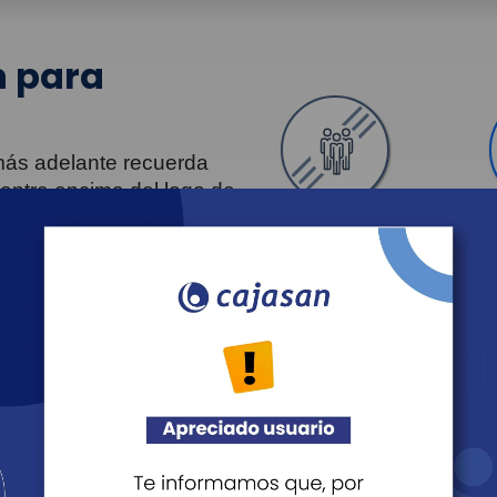
 para
 más adelante recuerda
uentra encima del logo de
Personas
Revista Fácil Vivir
Agéndate
Noticias
Recreación
Educación
Cultura