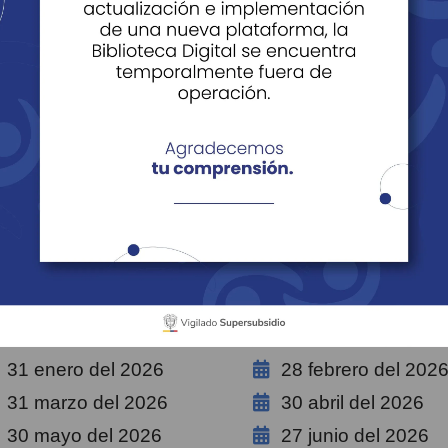
mar la cuota monetaria
ria
Prescripción
Lugares para Reclamar
Tarjeta Multise
de Cuota Monetaria
Lugares para Reclamar
el subsidio de cuo
 de redención de cuota mo
31 enero del 2026
28 febrero del 202
31 marzo del 2026
30 abril del 2026
30 mayo del 2026
27 junio del 2026