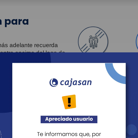
 para
 más adelante recuerda
uentra encima del logo de
Personas
Revista Fácil Vivir
Agéndate
Noticias
Recreación
Educación
Cultura