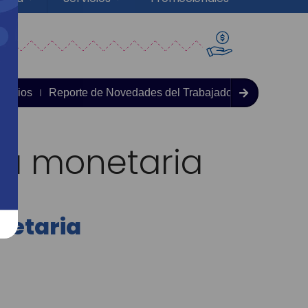
rvicios
Reporte de Novedades del Trabajador
Certificaci
ta monetaria
netaria
6