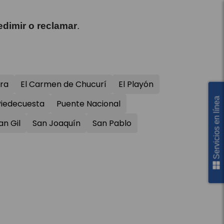
edimir o reclamar
.
rra
El Carmen de Chucurí
El Playón
Servicios en línea
Piedecuesta
Puente Nacional
an Gil
San Joaquín
San Pablo