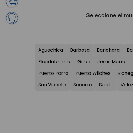
Seleccione
el
mun
Aguachica
Barbosa
Barichara
Ba
Floridablanca
Girón
Jesús María
Puerto Parra
Puerto Wilches
Rione
San Vicente
Socorro
Suaita
Véle