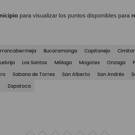
icipio
para visualizar los puntos disponibles para
r
rrancabermeja
Bucaramanga
Capitanejo
Cimita
Lebrija
Los Santos
Málaga
Mogotes
Onzaga
gro
Sabana de Torres
San Alberto
San Andrés
S
z
Zapatoca