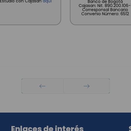
Estudio con Cajasan
aquí
Banco de Bogotá
Cajasan: Nit. 890.200.106-
Corresponsal Bancario
Convenio Número: 6512
Anterior
Siguiente
Enlaces de interés