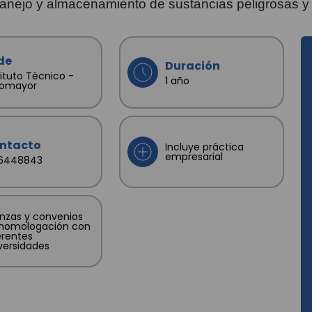
anejo y almacenamiento de sustancias peligrosas y la
de
Duración
tituto Técnico -
1 año
tomayor
ntacto
Incluye práctica
empresarial
76448843
anzas y convenios
homologación con
erentes
versidades