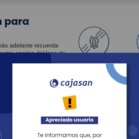
 para
 más adelante recuerda
uentra encima del logo de
Personas
Revista Fácil Vivir
Agéndate
Noticias
Recreación
Educación
Cultura