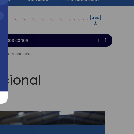
Cursos cortos
idad ocupacional
cional