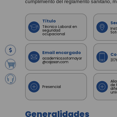
cumplimiento del reglamento sanitario, m
Título
Se
Técnico Laboral en
Ins
seguridad
So
ocupacional
Email encargado
Co
academica.sotomayor
31
@cajasan.com
Ali
de 
Presencial
dif
uni
Generalidades