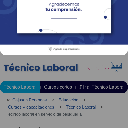
Empresas
Corporativo
Personas
Revista Fácil Vivir
Sedes
Directorio
Servicios En Línea
Técnico Laboral
Técnico Laboral
Cursos cortos
Ir a: Técnico Laboral
Cajasan Personas
Educación
Cursos y capacitaciones
Técnico Laboral
Técnico laboral en servicio de peluquería