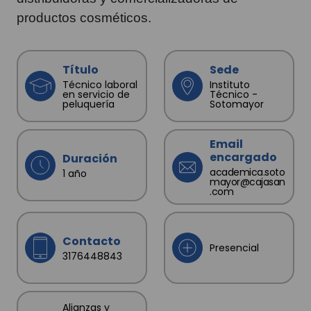
productos cosméticos.
Título
Sede
Técnico laboral
Instituto
en servicio de
Técnico -
peluquería
Sotomayor
Email
encargado
Duración
academica.soto
1 año
mayor@cajasan
.com
Contacto
Presencial
3176448843
Alianzas y