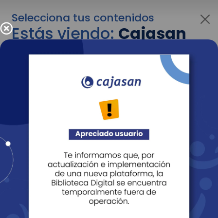
Selecciona tus contenidos
Estás viendo:
Cajasan
para personas
Para cambiar al contenido de tu interés más
adelante recuerda utilizar el menú
desplegable que se encuentra encima del
logo de Cajasan.
Entendido
Personas
Empresas
Corporativo