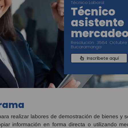
Técnico Laboral
Técnic
asisten
mercade
Resolución 3564 Octubre
Bucaramanga
Inscríbete aquí
grama
ara realizar labores de demostración de bienes y s
ar información en forma directa o utilizando me