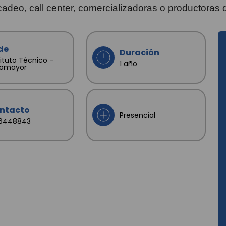
adeo, call center, comercializadoras o productoras
de
Duración
tituto Técnico -
1 año
tomayor
ntacto
Presencial
76448843