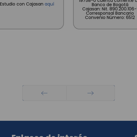
19758-0 cuenta corriente d
Estudio con Cajasan
aquí
Banco de Bogotá
Cajasan: Nit. 890.200.106-
Corresponsal Bancario
Convenio Número: 6512
Anterior
Siguiente