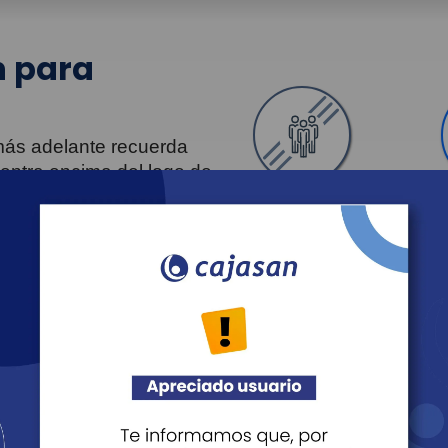
 para
 más adelante recuerda
uentra encima del logo de
Personas
Revista Fácil Vivir
Agéndate
Noticias
Recreación
Educación
Cultura