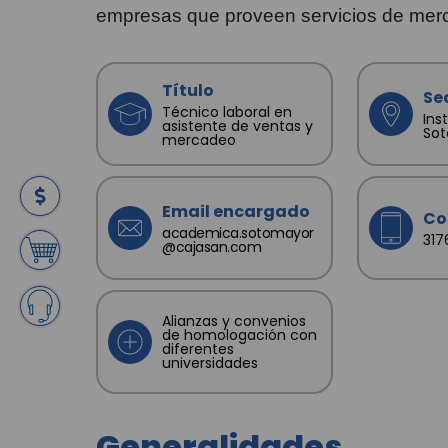
empresas que proveen servicios de merc
Título
Se
Técnico laboral en
Ins
asistente de ventas y
So
mercadeo
Email encargado
Co
academica.sotomayor
31
@cajasan.com
Alianzas y convenios
de homologación con
diferentes
universidades
Generalidades