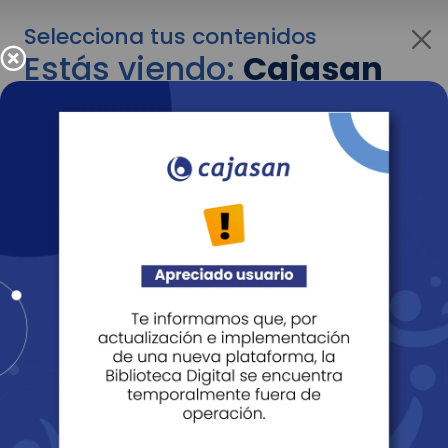
Selecciona tus contenidos
Estás viendo:
Cajasan
para personas
Para cambiar al contenido de tu interés más
adelante recuerda utilizar el menú
desplegable que se encuentra encima del
logo de Cajasan.
Entendido
Personas
Empresas
Corporativo