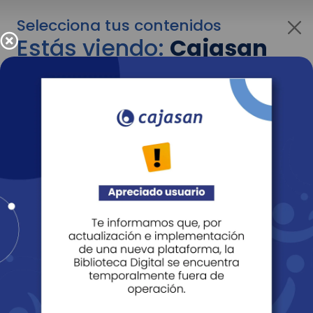
Selecciona tus contenidos
Estás viendo:
Cajasan
para personas
Para cambiar al contenido de tu interés más
adelante recuerda utilizar el menú
desplegable que se encuentra encima del
logo de Cajasan.
Entendido
Personas
Empresas
Corporativo