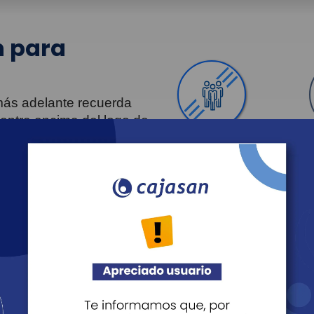
 para
 más adelante recuerda
uentra encima del logo de
Personas
Revista Fácil Vivir
Agéndate
Noticias
Recreación
Educación
Cultura