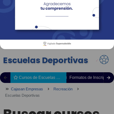
Empresas
Corporativo
Personas
Revista Fácil Vivir
Sedes
Directorio
Servicios En Línea
Escuelas Deportivas
Cursos de Escuelas Deportivas
Formatos de Inscripción
Cajasan Empresas
Recreación
Escuelas Deportivas