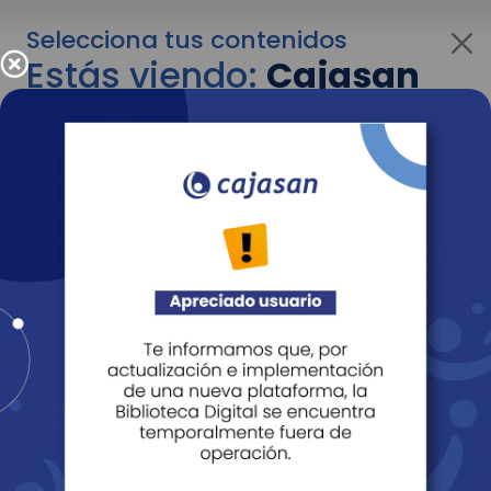
Selecciona tus contenidos
Estás viendo:
Cajasan
para empresas
Para cambiar al contenido de tu interés más
adelante recuerda utilizar el menú
desplegable que se encuentra encima del
logo de Cajasan.
Entendido
Personas
Empresas
Corporativo