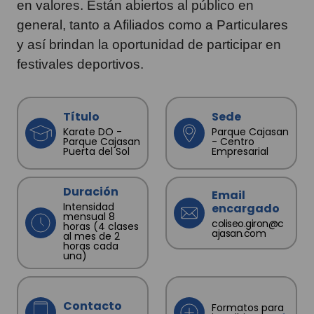
en valores. Están abiertos al público en
general, tanto a Afiliados como a Particulares
y así brindan la oportunidad de participar en
festivales deportivos.
Título
Sede
Karate DO -
Parque Cajasan
Parque Cajasan
- Centro
Puerta del Sol
Empresarial
Duración
Email
Intensidad
encargado
mensual 8
coliseo.giron@c
horas (4 clases
ajasan.com
al mes de 2
horas cada
una)
Contacto
Formatos para