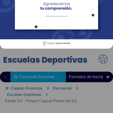
Empresas
Corporativo
Personas
Revista Fácil Vivir
Sedes
Directorio
Servicios En Línea
Escuelas Deportivas
Cursos de Escuelas Deportivas
Formatos de Inscripción
Cajasan Empresas
Recreación
Escuelas Deportivas
Karate DO - Parque Cajasan Puerta del Sol