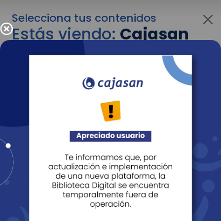
Selecciona tus contenidos
Estás viendo:
Cajasan
para empresas
Para cambiar al contenido de tu interés más
adelante recuerda utilizar el menú
desplegable que se encuentra encima del
logo de Cajasan.
Entendido
Personas
Empresas
Corporativo