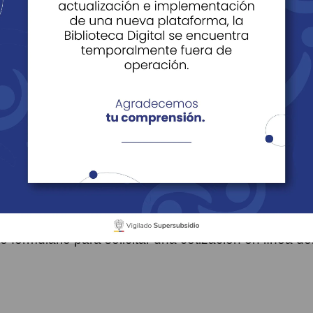
ajasan
stras Sedes
Cotizar servicios Cajasan
 y Herramientas
Cotizar servicios Cajasan
Cotizador en línea
e formulario para solicitar una cotización en línea de