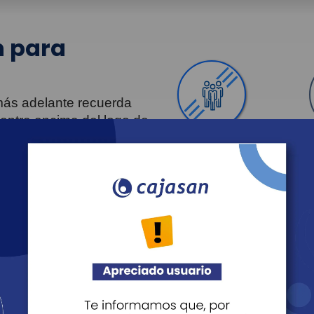
 para
 más adelante recuerda
uentra encima del logo de
Personas
Revista Fácil Vivir
Agéndate
Noticias
Recreación
Educación
Cultura