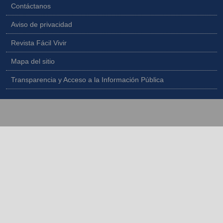
Contáctanos
Aviso de privacidad
Revista Fácil Vivir
Mapa del sitio
Transparencia y Acceso a la Información Pública
Copyright © 2026 - Todos los derechos reservados |
Diseñado por
IngeWeb - www.ingeweb.co