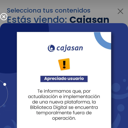
Selecciona tus contenidos
Estás viendo:
Cajasan
para empresas
Para cambiar al contenido de tu interés más
adelante recuerda utilizar el menú
desplegable que se encuentra encima del
logo de Cajasan.
Entendido
Personas
Empresas
Corporativo