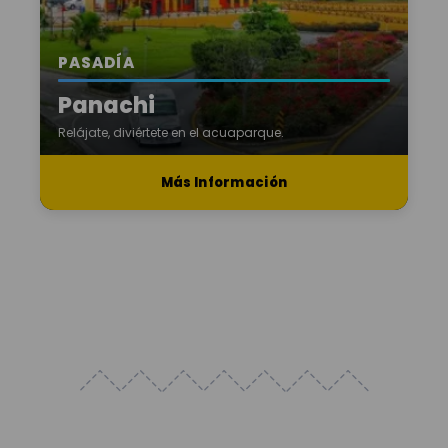
PASADÍA
Panachi
Relájate, diviértete en el acuaparque.
Más Información