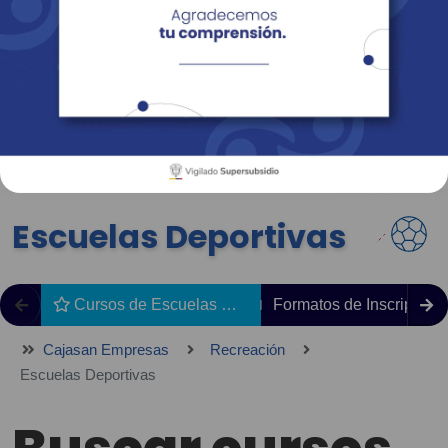
Empresas
Corporativo
Personas
Revista Fácil Vivir
Sedes
Directorio
Servicios En Línea
Escuelas Deportivas
Cursos de Escuelas Deportivas
Formatos de Inscripción
Cajasan Empresas
Recreación
Escuelas Deportivas