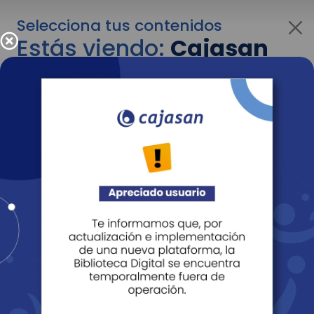
Selecciona tus contenidos
Estás viendo:
Cajasan
para empresas
Para cambiar al contenido de tu interés más
adelante recuerda utilizar el menú
desplegable que se encuentra encima del
logo de Cajasan.
Entendido
Personas
Empresas
Corporativo