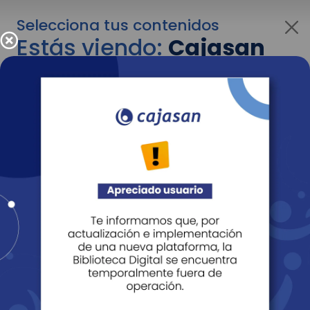
Selecciona tus contenidos
Estás viendo:
Cajasan
para empresas
Para cambiar al contenido de tu interés más
adelante recuerda utilizar el menú
desplegable que se encuentra encima del
logo de Cajasan.
Entendido
Personas
Empresas
Corporativo