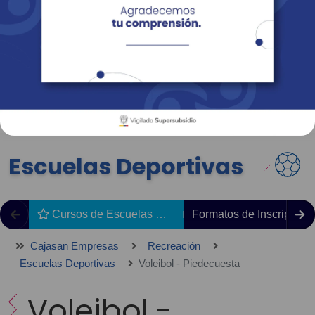
Empresas
Corporativo
Personas
Revista Fácil Vivir
Sedes
Directorio
Servicios En Línea
Escuelas Deportivas
Cursos de Escuelas Deportivas
Formatos de Inscripción
Cajasan Empresas
Recreación
Escuelas Deportivas
Voleibol - Piedecuesta
Voleibol -