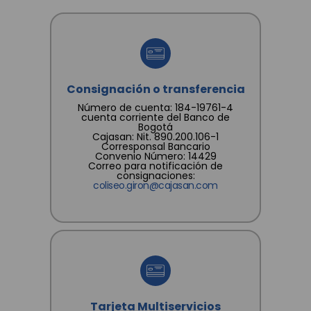
y revocar la autorización. Igualmente declaro que
poseo autorización, de los otros titulares de datos
que suministro, para que CAJA SANTANDEREANA
DE SUBSIDIO FAMILIAR "CAJASAN" les dé
tratamiento conforme a las finalidades
consignadas en la Política.
Consignación o transferencia
Número de cuenta: 184-19761-4
cuenta corriente del Banco de
Bogotá
Cajasan: Nit. 890.200.106-1
Corresponsal Bancario
Convenio Número: 14429
Correo para notificación de
consignaciones:
coliseo.giron@cajasan.com
Tarjeta Multiservicios