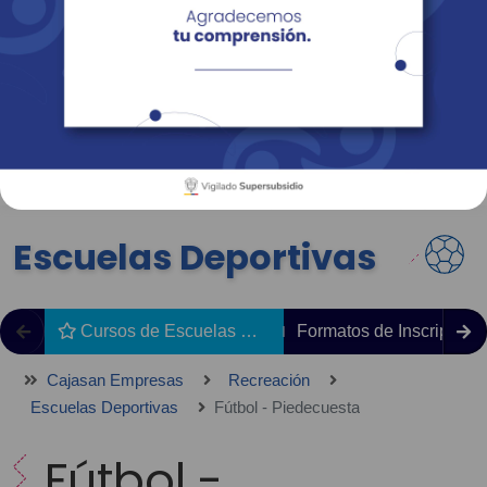
Empresas
Corporativo
Personas
Revista Fácil Vivir
Sedes
Directorio
Servicios En Línea
Escuelas Deportivas
Cursos de Escuelas Deportivas
Formatos de Inscripción
Cajasan Empresas
Recreación
Escuelas Deportivas
Fútbol - Piedecuesta
Fútbol -