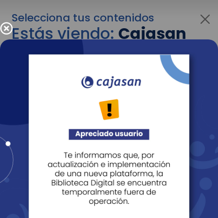
Selecciona tus contenidos
Estás viendo:
Cajasan
para empresas
Para cambiar al contenido de tu interés más
adelante recuerda utilizar el menú
desplegable que se encuentra encima del
logo de Cajasan.
Entendido
Personas
Empresas
Corporativo