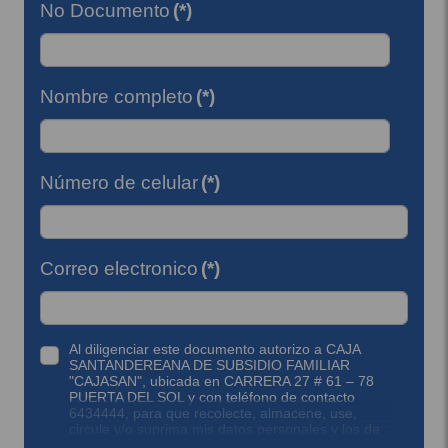
No Documento
(*)
Nombre completo
(*)
Número de celular
(*)
Correo electronico
(*)
Al diligenciar este documento autorizo a CAJA
SANTANDEREANA DE SUBSIDIO FAMILIAR
"CAJASAN", ubicada en CARRERA 27 # 61 – 78
PUERTA DEL SOL y con teléfono de contacto
6434444, para que recolecte, almacene, use,
circule y/o suprima mis datos personales y los de
mis representados, incluyendo el consentimiento