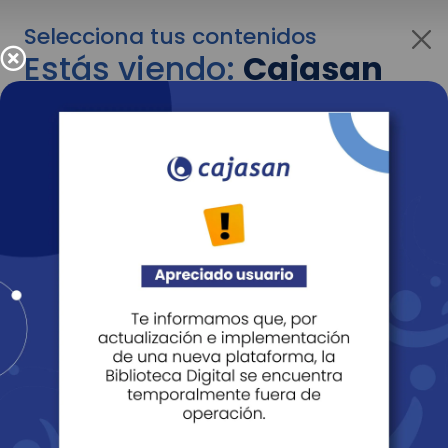
Selecciona tus contenidos
Estás viendo:
Cajasan
corporativo
Para cambiar al contenido de tu interés más
adelante recuerda utilizar el menú
desplegable que se encuentra encima del
logo de Cajasan.
Entendido
Personas
Empresas
Corporativo