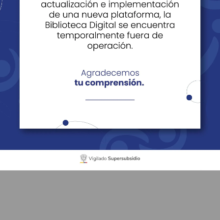
ales
Becas educación superior Cajasan con FITEC
n superior Cajasan 