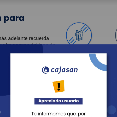
 para
 más adelante recuerda
uentra encima del logo de
Personas
Revista Fácil Vivir
Agéndate
Noticias
Recreación
Educación
Cultura